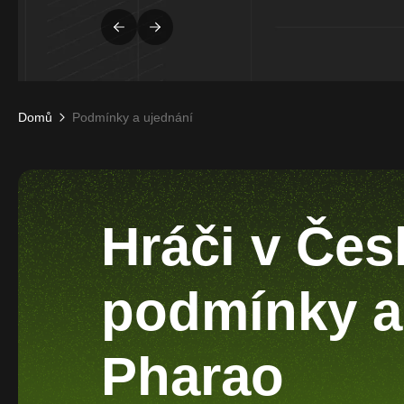
Domů
Podmínky a ujednání
Hráči v Če
podmínky a 
Pharao