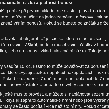
maximální sázka a platnost bonusu
 peníze při prvním vkladu, ale existují pravidla o tom, 
erou můžete učinit na jedno zatočení, a časový limit na
 a zneužíváním bonusů. Pokud se budete od začátku drže
ožadavek neboli „prohra“ je částka, kterou musíte vsadi
e třeba vsadit 35krát, budete muset vsadit částky v hodn
ku, nebo na bonus i vklad. Maximální sázka: Toto je nej
y vsadíte 10 Kč, kasino to může považovat za porušení 
kce, které zvyšují sázku, například nákup dalších linek
okud je uvedeno „7 dní“, musíte hru dokončit do 7 dnů o
jící bonusový zůstatek a případně o výhry spojené s bonu
k ještě musíte provést, a můžete si naplánovat sezení t
 i když je zapnuto automatické hraní nebo jsou vybrány ve
tomaty se často počítají více než stolní hry. Pokud chcet