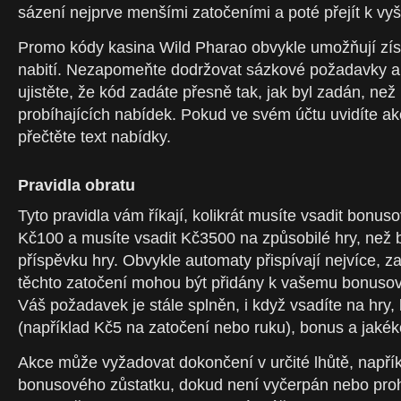
sázení nejprve menšími zatočeními a poté přejít k vy
Promo kódy kasina Wild Pharao obvykle umožňují získ
nabití. Nezapomeňte dodržovat sázkové požadavky a l
ujistěte, že kód zadáte přesně tak, jak byl zadán, než
probíhajících nabídek. Pokud ve svém účtu uvidíte ak
přečtěte text nabídky.
Pravidla obratu
Tyto pravidla vám říkají, kolikrát musíte vsadit bon
Kč100 a musíte vsadit Kč3500 na způsobilé hry, než b
příspěvku hry. Obvykle automaty přispívají nejvíce, 
těchto zatočení mohou být přidány k vašemu bonusovém
Váš požadavek je stále splněn, i když vsadíte na hry,
(například Kč5 na zatočení nebo ruku), bonus a jakéko
Akce může vyžadovat dokončení v určité lhůtě, napřík
bonusového zůstatku, dokud není vyčerpán nebo prohrá