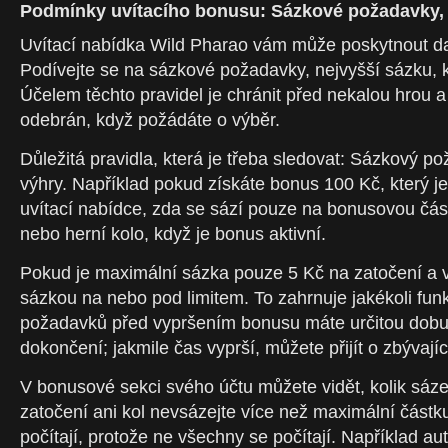
Podmínky uvítacího bonusu: Sázkové požadavky, 
Uvítací nabídka Wild Pharao vám může poskytnout další
Podívejte se na sázkové požadavky, nejvyšší sázku, kt
Účelem těchto pravidel je chránit před nekalou hrou
odebrán, když požádáte o výběr.
Důležitá pravidla, která je třeba sledovat: Sázkový p
výhry. Například pokud získáte bonus 100 Kč, který j
uvítací nabídce, zda se sází pouze na bonusovou část
nebo herní kolo, když je bonus aktivní.
Pokud je maximální sázka pouze 5 Kč na zatočení a v
sázkou na nebo pod limitem. To zahrnuje jakékoli fun
požadavků před vypršením bonusu máte určitou dobu. P
dokončení; jakmile čas vyprší, můžete přijít o zbýva
V bonusové sekci svého účtu můžete vidět, kolik sáze
zatočení ani kol nevsázejte více než maximální částku,
počítají, protože ne všechny se počítají. Například au