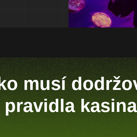
sko musí dodržo
pravidla kasina