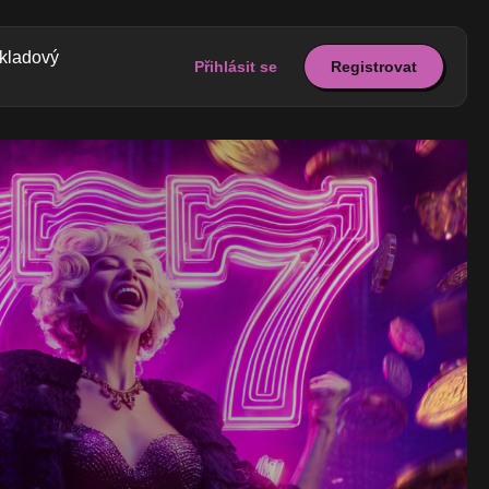
kladový
Přihlásit se
Registrovat